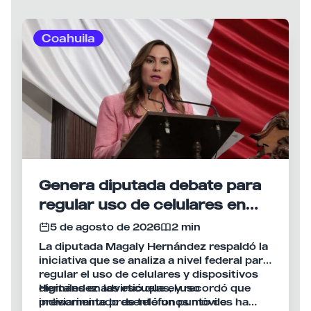
Coahuila
Genera diputada debate para
regular uso de celulares en
escuelas de Coahuila
5 de agosto de 2026
2 min
La diputada Magaly Hernández respaldó la
iniciativa que se analiza a nivel federal para
regular el uso de celulares y dispositivos
digitales en las escuelas, y recordó que
Hernández advirtió que el uso
previamente presentó un punto de
indiscriminado de teléfonos móviles ha