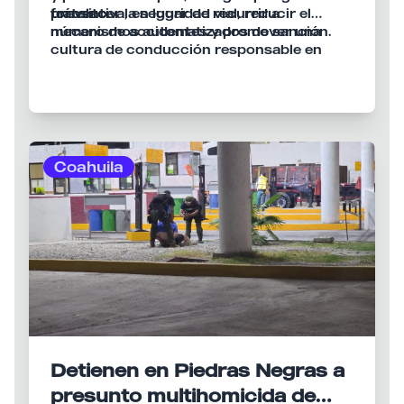
tránsito.
preventiva, en lugar de recurrir a
fortalecer la seguridad vial, reducir el
mecanismos automatizados de sanción.
número de accidentes y promover una
cultura de conducción responsable en
toda la ciudad.
Coahuila
Detienen en Piedras Negras a
presunto multihomicida de