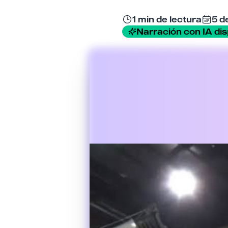
1 min de lectura
5 d
Narración con IA dis