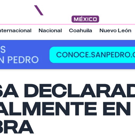
nternacional
Nacional
Coahuila
Nuevo León
A DECLARA
Nombre
IALMENTE EN
Email
BRA