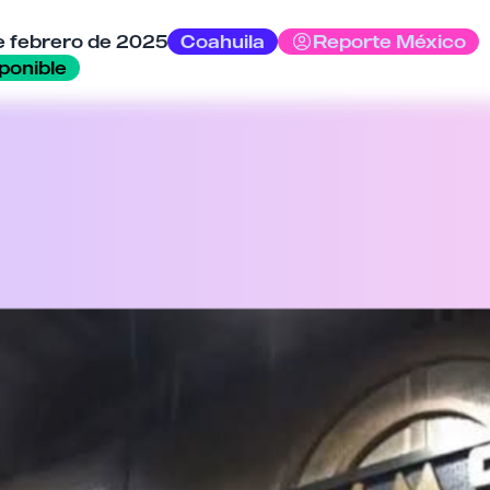
Tu comentario
e febrero de 2025
Coahuila
Reporte México
ponible
Cancelar
Enviar comentario