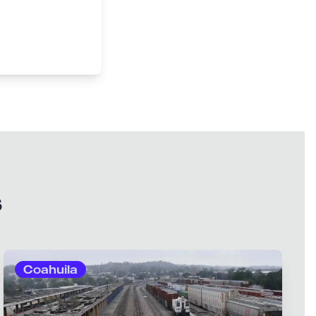
s
Coahuila