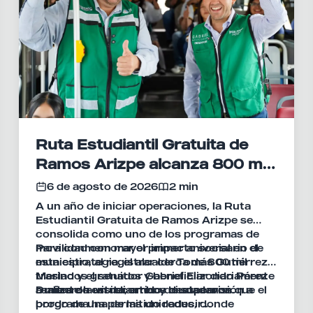
Ruta Estudiantil Gratuita de
Ramos Arizpe alcanza 800 mil
viajes en su primer año
6 de agosto de 2026
2 min
A un año de iniciar operaciones, la Ruta
Estudiantil Gratuita de Ramos Arizpe se
consolida como uno de los programas de
movilidad con mayor impacto social en el
Para conmemorar el primer aniversario de
municipio, al registrar cerca de 800 mil
esta estrategia, el alcalde Tomás Gutiérrez
traslados gratuitos y beneficiar diariamente
Merino y el senador Gabriel Elizondo Pérez
a miles de estudiantes y ciudadanos.
realizaron un recorrido de supervisión a
Durante la visita, ambos destacaron que el
bordo de una de las unidades, donde
programa ha permitido reducir