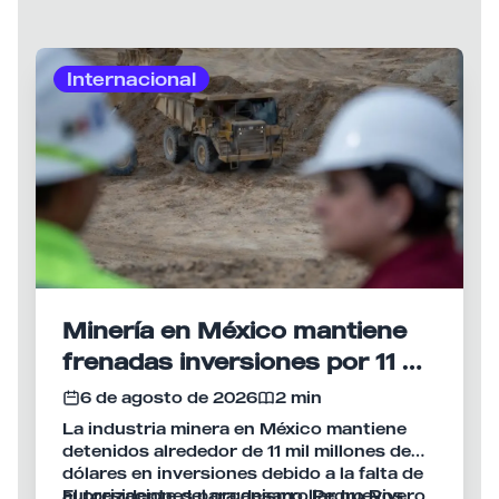
Internacional
Minería en México mantiene
frenadas inversiones por 11 mil
mdd
6 de agosto de 2026
2 min
La industria minera en México mantiene
detenidos alrededor de 11 mil millones de
dólares en inversiones debido a la falta de
autorizaciones para desarrollar nuevos
El presidente del organismo, Pedro Rivero,