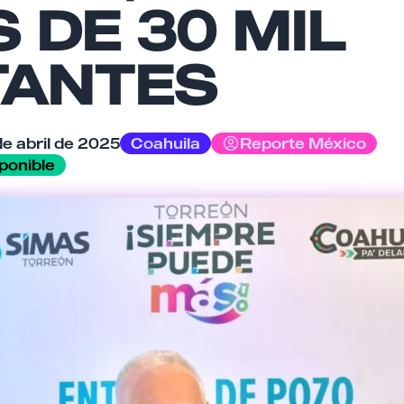
 DE 30 MIL
Tu comentario
TANTES
de abril de 2025
Coahuila
Reporte México
Cancelar
Enviar comentario
ponible