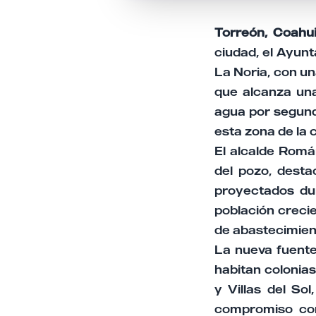
Torreón, Coahui
ciudad, el Ayun
La Noria, con un
que alcanza una
agua por segundo
esta zona de la 
El alcalde Rom
del pozo, desta
proyectados dur
población crecie
de abastecimien
La nueva fuente
habitan colonia
y Villas del So
compromiso con 