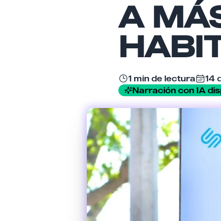
A MÁS
HABI
1 min de lectura
14 
Narración con IA dis