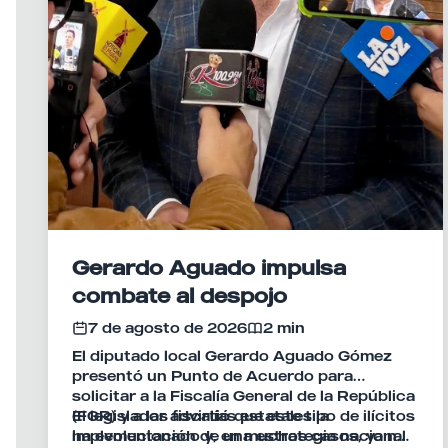
Gerardo Aguado impulsa
combate al despojo
7 de agosto de 2026
2 min
El diputado local Gerardo Aguado Gómez
presentó un Punto de Acuerdo para
solicitar a la Fiscalía General de la República
(FGR) y a las fiscalías estatales la
El legislador advirtió que este tipo de ilícitos
implementación de una estrategia nacional
ha evolucionado y, en muchos casos, ya no