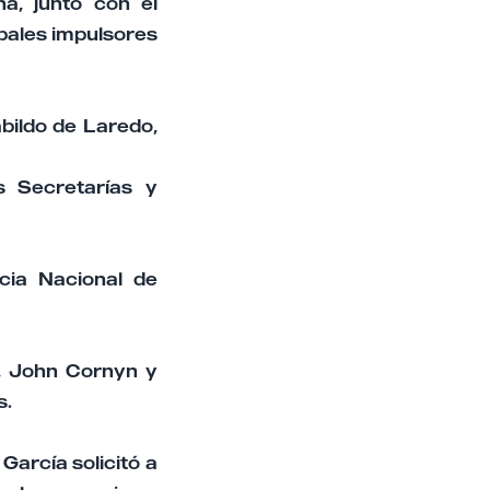
a, junto con el
ipales impulsores
bildo de Laredo,
s Secretarías y
cia Nacional de
, John Cornyn y
s.
arcía solicitó a