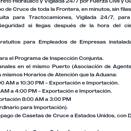
eto Hidráulico y Vigilada 24/7 por Fuerza Civil y G
o de Cruce de toda la Frontera, en minutos, sin filas
uita para Tractocamiones, Vigilada 24/7, par
guridad si llegas después de la hora del ci
.
Gratuitos para Empleados de Empresas instalad
.
para el Programa de Inspección Conjunta.
uanales en el mismo Puerto (Asociación de Agent
os mismos Horarios de Atención que la Aduana:
:00 AM a 10:30 PM – Exportación e Importación.
 AM a 4:00 PM – Exportación e Importación.
ortación 8:00 AM a 3:00 PM
rdinario para Importación).
epago de Casetas de Cruce a Estados Unidos, con 