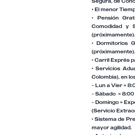
Segura, de Concr
• El menor Tiemp
• Pensión Grat
Comodidad y Se
(próximamente)
• Dormitorios 
(próximamente)
• Carril Exprés 
• Servicios Ad
Colombia), en l
- Lun a Vier = 8
- Sábado = 8:00
- Domingo = Exp
(Servicio Extrao
• Sistema de Pr
mayor agilidad.