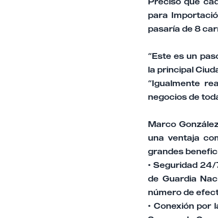
Precisó que cad
para Importación
pasaría de 8 carr
“Este es un pas
la principal Ciu
“Igualmente re
negocios de tod
Marco González 
una ventaja com
grandes benefici
• Seguridad 24/
de Guardia Naci
número de efecti
• Conexión por 