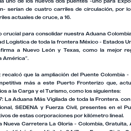
a uno de los nuevos dos puentes -uno para Expor
- serían de cuatro carriles de circulación, por l
iles actuales de cruce, a 16.
o crucial para consolidar nuestra Aduana Colombi
dad Logística de toda la frontera México - Estados Un
afirma a Nuevo León y Texas, como la mejor re
a América”.
recalcó que la ampliación del Puente Colombia - 
petitiva más a este Puerto Fronterizo que, act
os a la Carga y el Turismo, como los siguientes:
7: La Aduana Más Vigilada de toda la Frontera. c
onal, SEDENA y Fuerza Civil, presentes en el P
vos de estas corporaciones por kilómetro lineal.
la Nueva Carretera La Gloria - Colombia, Gratuita,