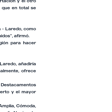
tación y el otro
o que en total se
a - Laredo, como
idos”, afirmó.
gión para hacer
Laredo, añadiría
ualmente, ofrece
on Destacamentos
uerto y el mayor
 Amplia, Cómoda,