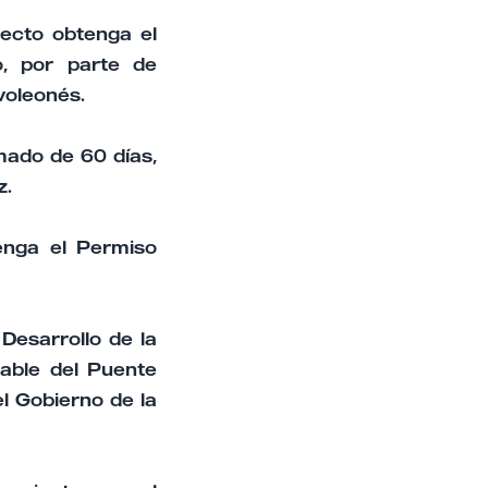
yecto obtenga el
o, por parte de
evoleonés.
mado de 60 días,
z.
enga el Permiso
Desarrollo de la
able del Puente
el Gobierno de la