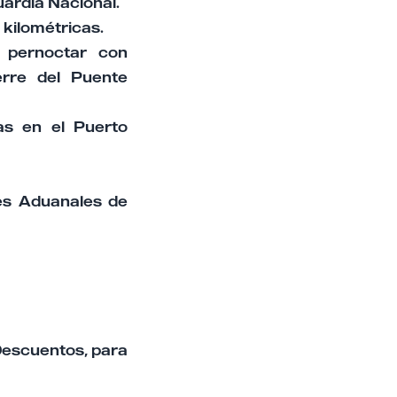
uardia Nacional.
 kilométricas.
a pernoctar con
erre del Puente
as en el Puerto
es Aduanales de
Descuentos, para