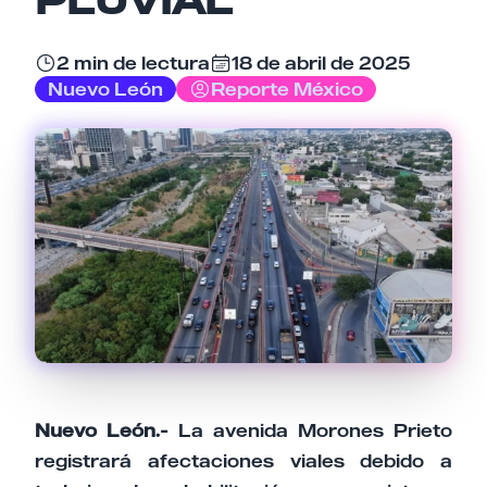
2 min de lectura
18 de abril de 2025
Email
Nuevo León
Reporte México
Tu comentario
Cancelar
Enviar comentario
Nuevo León.-
La avenida Morones Prieto
registrará afectaciones viales debido a