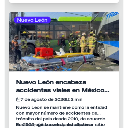
efectos sobre la piel.
Nuevo León
Nuevo León encabeza
accidentes viales en México
por 16 años consecutivos
7 de agosto de 2026
2 min
Nuevo León se mantiene como la entidad
con mayor número de accidentes de
tránsito del país desde 2010, de acuerdo
con los registros de la estadística
En 2009, Jalisco ocupaba el primer sitio