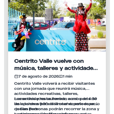
Centrito Valle vuelve con
música, talleres y actividades
para disfrutar en familia
7 de agosto de 2026
1 min
Centrito Valle volverá a recibir visitantes
con una jornada que reunirá música,
actividades recreativas, talleres,
comercios y restaurantes, como parte de
Las actividades se llevarán a cabo de 4:30
las opciones para disfrutar de este espacio
de la tarde a 9:00 de la noche, periodo en el
de San Pedro.
que las personas podrán recorrer la zona y
participar en las diferentes propuestas
La programación busca ofrecer una