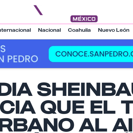
nternacional
Nacional
Coahuila
Nuevo León
Nombre
DIA SHEINB
CIA QUE EL 
Email
RBANO AL A
Tu comentario