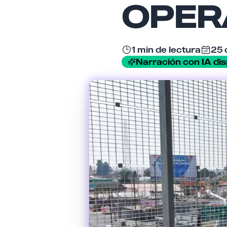
OPER
1 min de lectura
25 
Narración con IA dis