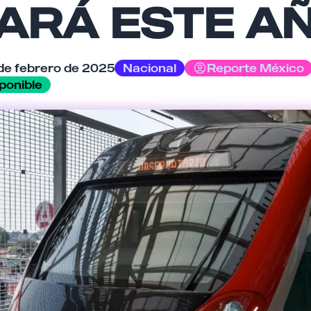
ARÁ ESTE A
de febrero de 2025
Nacional
Reporte México
ponible
Cancelar
Enviar comentario