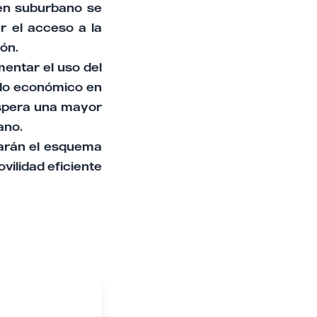
ren suburbano se
r el acceso a la
ión.
mentar el uso del
llo económico en
 espera una mayor
ano.
larán el esquema
ovilidad eficiente