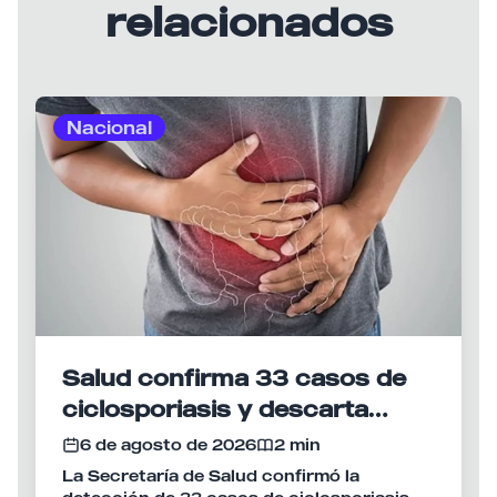
relacionados
Nacional
Salud confirma 33 casos de
ciclosporiasis y descarta
vínculo con brote en Estados
6 de agosto de 2026
2 min
Unidos
La Secretaría de Salud confirmó la