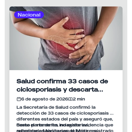
Nacional
Salud confirma 33 casos de
ciclosporiasis y descarta
vínculo con brote en Estados
6 de agosto de 2026
2 min
Unidos
La Secretaría de Salud confirmó la
detección de 33 casos de ciclosporiasis en
diferentes estados del país y aseguró que,
hasta el momento, no existe evidencia que
Como parte de las indagatorias,
relacione a México con el brote registrado
autoridades sanitarias de México y