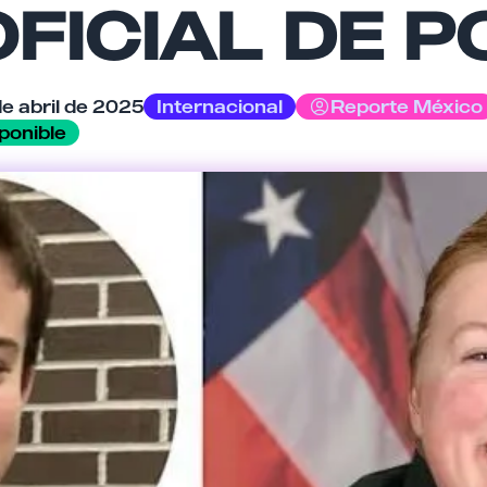
FICIAL DE P
de abril de 2025
Internacional
Reporte México
ponible
Cancelar
Enviar comentario