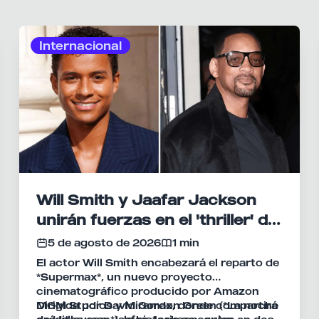
Internacional
Will Smith y Jaafar Jackson
unirán fuerzas en el 'thriller' de
acción 'Supermax'
5 de agosto de 2026
1 min
El actor Will Smith encabezará el reparto de
*Supermax*, un nuevo proyecto
cinematográfico producido por Amazon
MGM Studios y Miramax, donde compartirá
Dirigida por David Gordon Green (*La noche