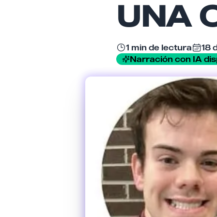
UNA O
1 min de lectura
18 
Narración con IA dis