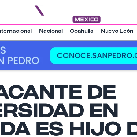
nternacional
Nacional
Coahuila
Nuevo León
Nombre
TACANTE DE
ERSIDAD EN
Email
DA ES HIJO 
Tu comentario