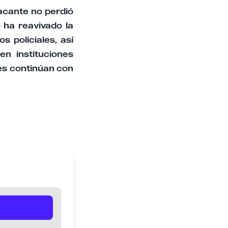
tacante no perdió
o ha reavivado la
 policiales, así
n instituciones
es continúan con