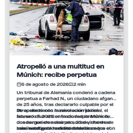
Atropelló a una multitud en
Múnich: recibe perpetua
6 de agosto de 2026
2 min
Un tribunal de Alemania condenó a cadena
perpetua a Farhad N., un ciudadano afgano
de 25 años, tras declararlo culpable por el
atropellamiento masivo ocurrido en
De acuerdo con la resolución judicial, el
febrero de 2025 en la ciudad de Múnich,
acusado fue encontrado responsable de
donde murieron dos personas y decenas
dos cargos de asesinato, 23 de intento de
más resultaron heridas durante una
asesinato y otros delitos relacionados con
Las investigaciones establecieron que el