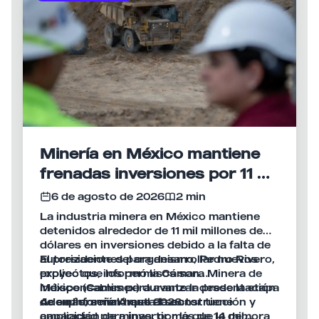
Minería en México mantiene
frenadas inversiones por 11 mil
mdd
6 de agosto de 2026
2 min
La industria minera en México mantiene
detenidos alrededor de 11 mil millones de
dólares en inversiones debido a la falta de
autorizaciones para desarrollar nuevos
El presidente del organismo, Pedro Rivero,
proyectos, informó la Cámara Minera de
explicó que los permisos son
México (Camimex) durante la presentación
indispensables para avanzar desde la etapa
de su Informe Anual 2026.
de exploración hasta la construcción y
Además, señaló que el sector tiene
ampliación de minas, por lo que la demora
capacidad para invertir más de 14 mil