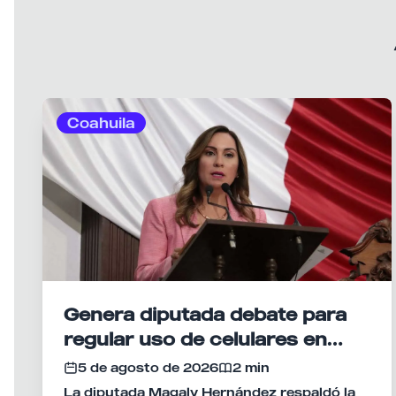
Coahuila
Genera diputada debate para
regular uso de celulares en
escuelas de Coahuila
5 de agosto de 2026
2 min
La diputada Magaly Hernández respaldó la