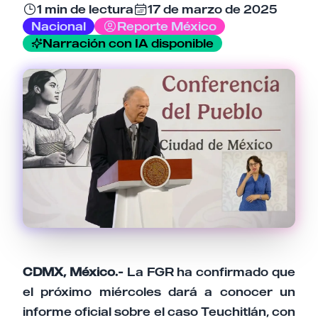
1 min de lectura
17 de marzo de 2025
Nacional
Reporte México
Narración con IA disponible
Tu comentario
Cancelar
Enviar comentario
CDMX, México.-
La FGR ha confirmado que
el próximo miércoles dará a conocer un
informe oficial sobre el caso Teuchitlán, con