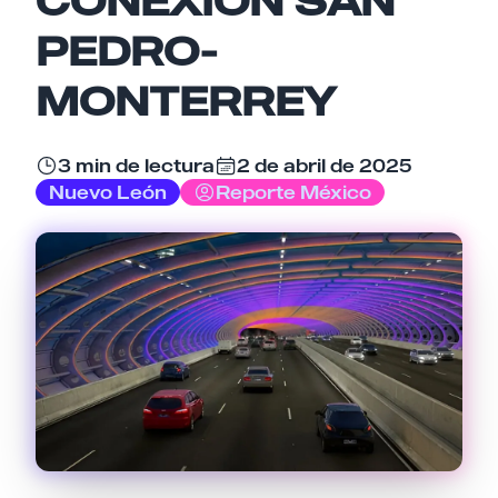
Nombre
PEDRO-
MONTERREY
Email
3 min de lectura
2 de abril de 2025
Nuevo León
Reporte México
Tu comentario
Cancelar
Enviar comentario