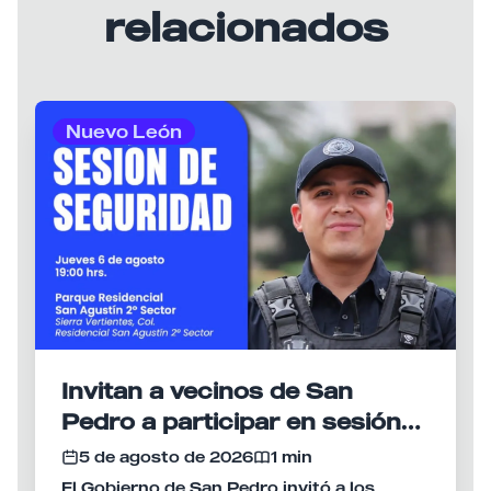
relacionados
Nuevo León
Invitan a vecinos de San
Pedro a participar en sesión
de seguridad "Por un Solo
5 de agosto de 2026
1 min
San Pedro Seguro y en Paz"
El Gobierno de San Pedro invitó a los