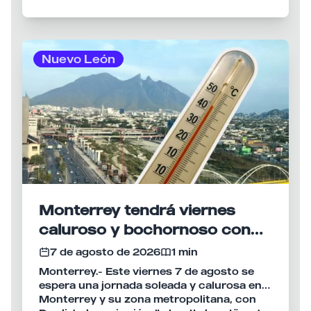
actividades para todos los gustos.
Nuevo León
Monterrey tendrá viernes
caluroso y bochornoso con
máxima de 37°C
7 de agosto de 2026
1 min
Monterrey.- Este viernes 7 de agosto se
espera una jornada soleada y calurosa en
Monterrey y su zona metropolitana, con