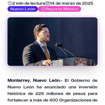
2 min de lectura
14 de marzo de 2025
Email
Nuevo León
Reporte México
Tu comentario
Cancelar
Enviar comentario
Monterrey, Nuevo León.-
El Gobierno de
Nuevo León ha anunciado una inversión
histórica de 229 millones de pesos para
fortalecer a más de 400 Organizaciones de