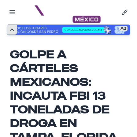
Ad
GOLPE A
CÁRTELES
MEXICANOS:
INCAUTA FBI 13
TONELADAS DE
Nombre
DROGA EN
TAMPA, FLORIDA
Email