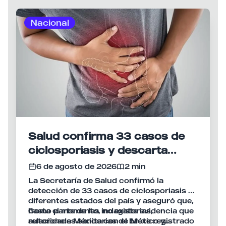
Nacional
Salud confirma 33 casos de
ciclosporiasis y descarta
vínculo con brote en Estados
6 de agosto de 2026
2 min
Unidos
La Secretaría de Salud confirmó la
detección de 33 casos de ciclosporiasis en
diferentes estados del país y aseguró que,
hasta el momento, no existe evidencia que
Como parte de las indagatorias,
relacione a México con el brote registrado
autoridades sanitarias de México y