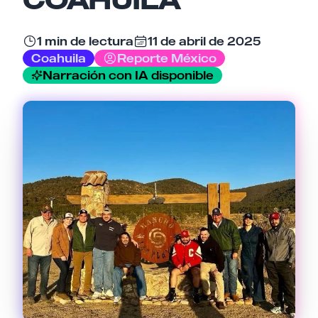
Email
1 min de lectura
11 de abril de 2025
Coahuila
Reporte México
Narración con IA disponible
Tu comentario
Cancelar
Enviar comentario