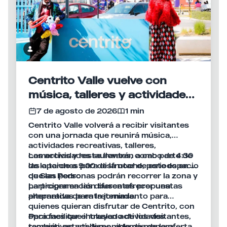
Centrito Valle vuelve con
música, talleres y actividades
para disfrutar en familia
7 de agosto de 2026
1 min
Centrito Valle volverá a recibir visitantes
con una jornada que reunirá música,
actividades recreativas, talleres,
comercios y restaurantes, como parte de
Las actividades se llevarán a cabo de 4:30
las opciones para disfrutar de este espacio
de la tarde a 9:00 de la noche, periodo en el
de San Pedro.
que las personas podrán recorrer la zona y
participar en las diferentes propuestas
La programación busca ofrecer una
preparadas para la jornada.
alternativa de entretenimiento para
quienes quieran disfrutar de Centrito, con
opciones que incluyen actividades
Para facilitar el traslado de los visitantes,
recreativas y talleres, además de la oferta
también estará disponible de manera