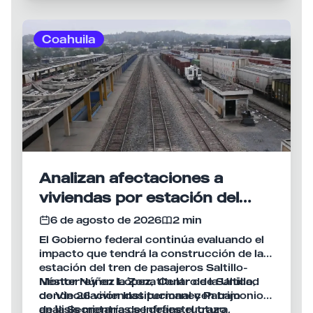
habitantes de Ramos Arizpe.
Coahuila
Analizan afectaciones a
viviendas por estación del
tren Saltillo-Monterrey
6 de agosto de 2026
2 min
El Gobierno federal continúa evaluando el
impacto que tendrá la construcción de la
estación del tren de pasajeros Saltillo-
Monterrey en la Zona Centro de Saltillo,
Néstor Núñez López, titular de la Unidad
donde 26 viviendas permanecen bajo
de Vinculación Institucional y Patrimonio
análisis mientras se define el trazo
de la Secretaría de Infraestructura,