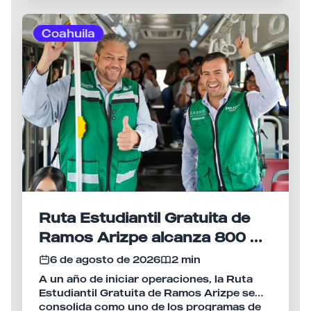
con las investigaciones para identificar y
ejercer acción penal contra las personas
Coahuila
que resulten responsables por delitos
relacionados con la posesión y
comercialización de narcóticos.
Ruta Estudiantil Gratuita de
Ramos Arizpe alcanza 800 mil
viajes en su primer año
6 de agosto de 2026
2 min
A un año de iniciar operaciones, la Ruta
Estudiantil Gratuita de Ramos Arizpe se
consolida como uno de los programas de