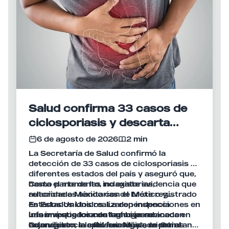
Salud confirma 33 casos de
ciclosporiasis y descarta
vínculo con brote en Estados
6 de agosto de 2026
2 min
Unidos
La Secretaría de Salud confirmó la
detección de 33 casos de ciclosporiasis en
diferentes estados del país y aseguró que,
hasta el momento, no existe evidencia que
Como parte de las indagatorias,
relacione a México con el brote registrado
autoridades sanitarias de México y
en Estados Unidos. La dependencia
Estados Unidos realizaron inspecciones en
informó que los contagios permanecen
una empacadora de lechugas ubicada en
Las investigaciones también se
bajo vigilancia epidemiológica mientras
Guanajuato, la cual fue señalada por el
extendieron a la Riviera Maya, en Quintana