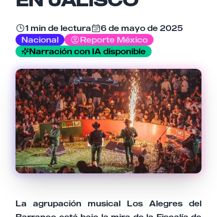
1 min de lectura
6 de mayo de 2025
Tu comentario
Nacional
Reporte México
Narración con IA disponible
Cancelar
Enviar comentario
La agrupación musical Los Alegres del