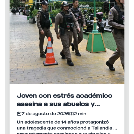
Joven con estrés académico
asesina a sus abuelos y
desata tiroteo en escuela de
7 de agosto de 2026
2 min
Tailandia
Un adolescente de 14 años protagonizó
una tragedia que conmocionó a Tailandia al
presuntamente asesinar a sus abuelos y