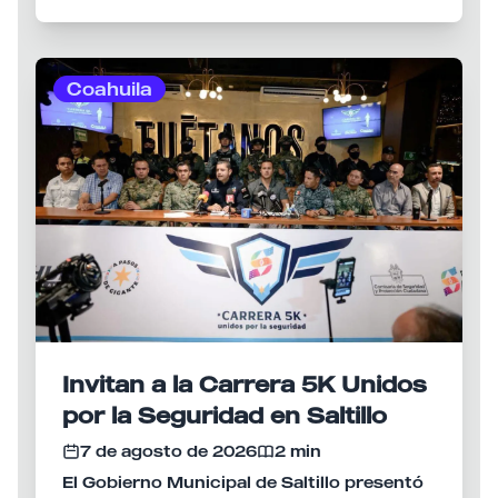
internacional.
creación de empleos especializados en
beneficio de la población.
Coahuila
Invitan a la Carrera 5K Unidos
por la Seguridad en Saltillo
7 de agosto de 2026
2 min
El Gobierno Municipal de Saltillo presentó