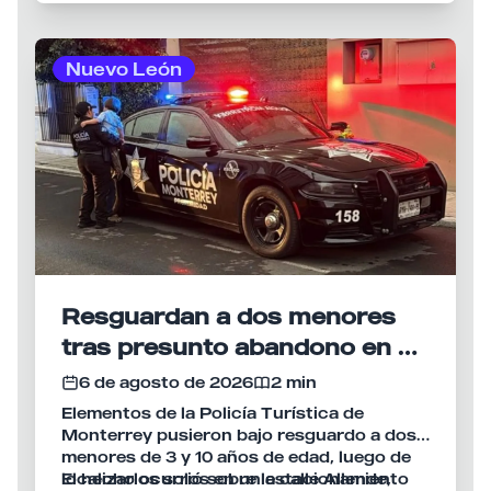
diversos servicios dirigidos a este sector
de la población.
Nuevo León
Resguardan a dos menores
tras presunto abandono en el
centro de Monterrey
6 de agosto de 2026
2 min
Elementos de la Policía Turística de
Monterrey pusieron bajo resguardo a dos
menores de 3 y 10 años de edad, luego de
localizarlos solos en un estacionamiento
El hecho ocurrió sobre la calle Allende,