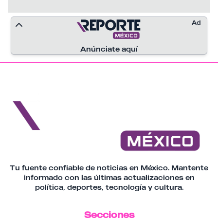
Con este nuevo modelo, Nuevo León se
posiciona como la sede del primer vehículo
Ad
eléctrico de la compañía producido en
México para abastecer mercados
internacionales, reforzando su papel como
Anúnciate aquí
destino estratégico para la industria
automotriz y la transición hacia la
movilidad eléctrica.
Tu fuente confiable de noticias en México. Mantente
informado con las últimas actualizaciones en
política, deportes, tecnología y cultura.
Secciones