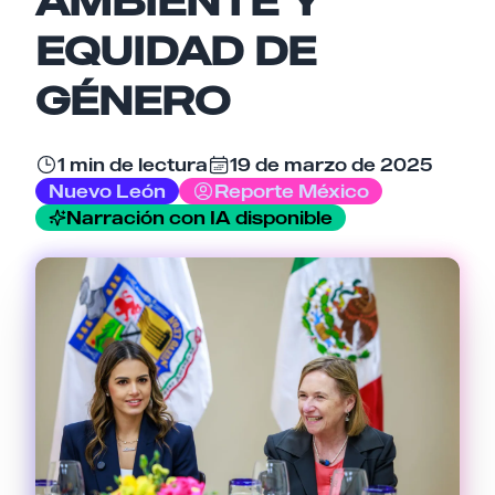
Email
EQUIDAD DE
GÉNERO
Tu comentario
1 min de lectura
19 de marzo de 2025
Nuevo León
Reporte México
Narración con IA disponible
Cancelar
Enviar comentario