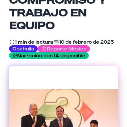
Email
TRABAJO EN
EQUIPO
Tu comentario
1 min de lectura
10 de febrero de 2025
Coahuila
Reporte México
Narración con IA disponible
Cancelar
Enviar comentario