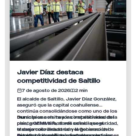
Javier Díaz destaca
competitividad de Saltillo
7 de agosto de 2026
2 min
El alcalde de Saltillo, Javier Díaz González,
aseguró que la capital coahuilense
continúa consolidándose como uno de los
municipios con mayor competitividad del
Durante una visita a las instalaciones de la
país, gracias a factores como la seguridad,
planta GEMMSA, el edil señaló que el
el desarrollo industrial y la generación de
trabajo coordinado con el Gobierno del
empleos formales que fortalecen la
Estado ha permitido mantener condiciones
Díaz González afirmó que estas ventajas