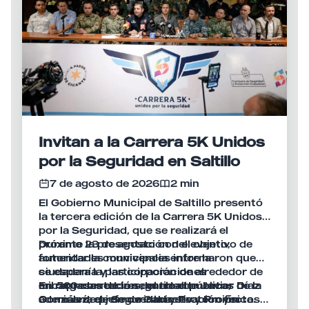
Invitan a la Carrera 5K Unidos
por la Seguridad en Saltillo
7 de agosto de 2026
2 min
El Gobierno Municipal de Saltillo presentó
la tercera edición de la Carrera 5K Unidos
por la Seguridad, que se realizará el
próximo 23 de agosto con el objetivo de
Durante la presentación del evento,
fomentar la convivencia entre la
autoridades municipales informaron que
ciudadanía y las corporaciones
se espera la participación de alrededor de
encargadas de la seguridad pública,
mil 500 corredores, entre elementos de la
En representación del alcalde Javier Díaz
además de promover la activación física.
Comisaría de Seguridad y Protección
González, el jefe de Gabinete y Proyectos