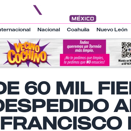
nternacional
Nacional
Coahuila
Nuevo León
Nombre
E 60 MIL FI
DESPEDIDO A
Email
 FRANCISCO 
Tu comentario