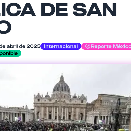
ICA DE SAN
O
Cancelar
Enviar comentario
de abril de 2025
Internacional
Reporte Méxic
ponible