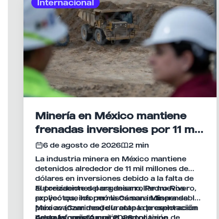
Internacional
Minería en México mantiene
frenadas inversiones por 11 mil
mdd
6 de agosto de 2026
2 min
La industria minera en México mantiene
detenidos alrededor de 11 mil millones de
dólares en inversiones debido a la falta de
autorizaciones para desarrollar nuevos
El presidente del organismo, Pedro Rivero,
proyectos, informó la Cámara Minera de
explicó que los permisos son indispensables
México (Camimex) durante la presentación
para avanzar desde la etapa de exploración
de su Informe Anual 2026.
hasta la construcción y ampliación de
Además, señaló que el sector tiene