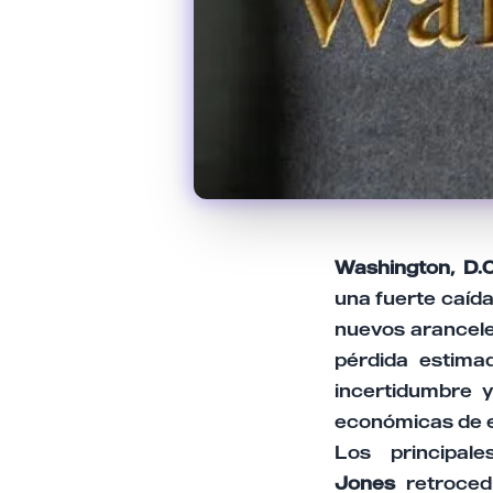
Washington, D.
una fuerte caída
nuevos aranceles
pérdida estima
incertidumbre y
económicas de 
Los principale
Jones
retrocedi