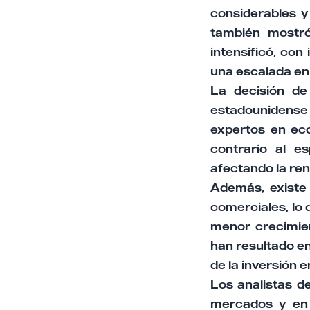
considerables y
también mostró
intensificó, con
una escalada en
La decisión de
estadounidense
expertos en ec
contrario al e
afectando la re
Además, existe
comerciales, lo
menor crecimien
han resultado e
de la inversión 
Los analistas d
mercados y en l