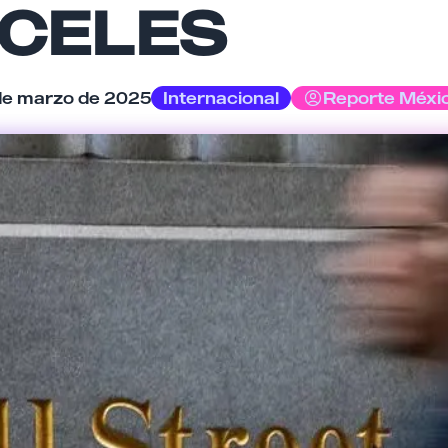
CELES
Tu comentario
 de marzo de 2025
Internacional
Reporte Méxi
Cancelar
Enviar comentario