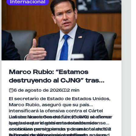
Internacional
Marco Rubio: “Estamos
destruyendo al CJNG” tras
nuevas sanciones de EU
6 de agosto de 2026
2 min
El secretario de Estado de Estados Unidos,
Marco Rubio, aseguró que su país
intensificará la ofensiva contra el Cártel
Jalisco Nueva Generación (CJNG) al afirmar
Las declaraciones del funcionario se dieron
que las autoridades estadounidenses
luego de que el gobierno estadounidense
continúan persiguiendo y desmantelando a
anunciara recompensas por un total de 102
la organización criminal mediante nuevas
millones de dólares para obtener
A través de un mensaje publicado en la red