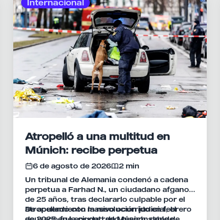
Internacional
Atropelló a una multitud en
Múnich: recibe perpetua
6 de agosto de 2026
2 min
Un tribunal de Alemania condenó a cadena
perpetua a Farhad N., un ciudadano afgano
de 25 años, tras declararlo culpable por el
atropellamiento masivo ocurrido en febrero
De acuerdo con la resolución judicial, el
de 2025 en la ciudad de Múnich, donde
acusado fue encontrado responsable de