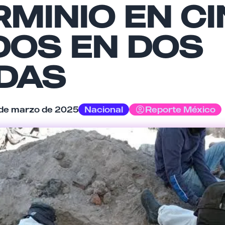
RMINIO EN C
Tu comentario
DOS EN DOS
DAS
Cancelar
Enviar comentario
 de marzo de 2025
Nacional
Reporte México