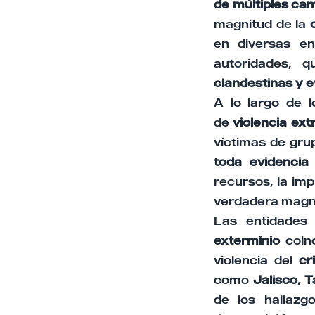
de múltiples cam
magnitud de la
en diversas en
autoridades,
clandestinas y 
A lo largo de 
de
violencia ex
víctimas de gru
toda evidencia
recursos, la imp
verdadera magnit
Las entidades
exterminio
coinc
violencia del
cr
como
Jalisco, 
de los hallaz