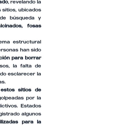
zado
, revelando la
 sitios, ubicados
s de búsqueda y
cinados, fosas
ema estructural
ersonas han sido
ción para borrar
os, la falta de
ido esclarecer la
as.
stos sitios de
golpeadas por la
ictivos. Estados
istrado algunos
lizadas para la