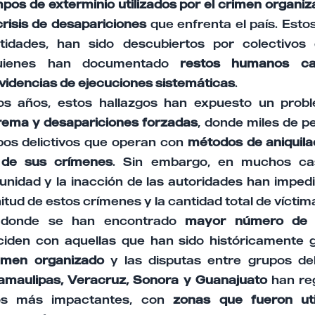
pos de exterminio utilizados por el crimen organi
crisis de desapariciones
que enfrenta el país. Estos
tidades, han sido descubiertos por colectivo
 quienes han documentado
restos humanos cal
evidencias de ejecuciones sistemáticas
.
los años, estos hallazgos han expuesto un probl
trema y desapariciones forzadas
, donde miles de p
pos delictivos que operan con
métodos de aniquila
 de sus crímenes
. Sin embargo, en muchos cas
unidad y la inacción de las autoridades han imped
ud de estos crímenes y la cantidad total de víctim
 donde se han encontrado
mayor número de e
iden con aquellas que han sido históricamente 
imen organizado
y las disputas entre grupos del
Tamaulipas, Veracruz, Sonora y Guanajuato
han reg
gos más impactantes, con
zonas que fueron uti