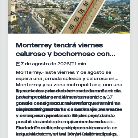
Monterrey tendrá viernes
caluroso y bochornoso con
máxima de 37°C
7 de agosto de 2026
1 min
Monterrey.- Este viernes 7 de agosto se
espera una jornada soleada y calurosa en
Monterrey y su zona metropolitana, con una
ligera sensación de bochorno durante el día.
Durante las primeras horas de la mañana se
La temperatura máxima alcanzará los 37
prevé un cielo parcialmente nublado y
grados centígrados, mientras que la mínima
condiciones de bruma. Conforme avance el
será de 24 grados.
día, las temperaturas comenzarán a elevarse
La probabilidad de lluvia será baja para este
y se espera que el cielo se despeje, dando
viernes, con apenas un 10 por ciento de
paso a un ambiente mayormente soleado.
posibilidades de precipitaciones en la
ciudad. Por ello, se anticipa una jornada en
En cuanto al viento, se pronostican
la que el calor y el sol serán las principales
velocidades de entre 30 y 40 kilómetros por