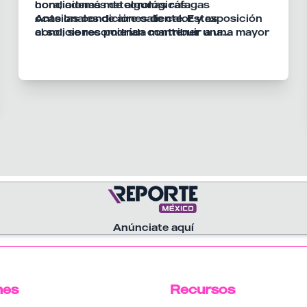
condiciones meteorológicas.
hora, además de algunas ráfagas
ocasionales de aire caliente. Estas
Ante las condiciones de calor y exposición
condiciones podrían contribuir a una mayor
al sol, se recomienda mantener una
sensación térmica durante las horas de
adecuada hidratación y evitar permanecer
mayor temperatura.
durante periodos prolongados bajo los
rayos ultravioleta, debido a los posibles
efectos sobre la piel.
Anúnciate aquí
nes
Recursos