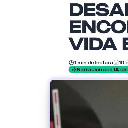
DESA
ENCO
VIDA 
1 min de lectura
10 
Narración con IA dis