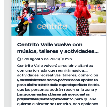
Centrito Valle vuelve con
música, talleres y actividades
para disfrutar en familia
7 de agosto de 2026
1 min
Centrito Valle volverá a recibir visitantes
con una jornada que reunirá música,
actividades recreativas, talleres, comercios
y restaurantes, como parte de las opciones
Las actividades se llevarán a cabo de 4:30
para disfrutar de este espacio de San Pedro.
de la tarde a 9:00 de la noche, periodo en el
que las personas podrán recorrer la zona y
participar en las diferentes propuestas
La programación busca ofrecer una
preparadas para la jornada.
alternativa de entretenimiento para quienes
quieran disfrutar de Centrito, con opciones