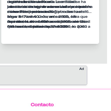
registrados en Jalisco.
durante la última década la entidad se ha
una tendencia contraria. La entidad
mantenido de manera constante por encima
jalisciense redujo de manera sostenida el
La reducción registrada en Jalisco equivale
de los 70 mil percances.
número de percances registrados hasta
a una disminución de 70.5 por ciento en 16
llegar a 17 mil 400 durante 2025, cifra que
años. En Nuevo León, en cambio, los
representa 41 mil 568 accidentes menos
accidentes aumentaron respecto al inicio
Con ello, Nuevo León cerró 2025 con 13 mil
que los contabilizados en 2009.
de la serie, al pasar de 57 mil 490 en 2009 a
818 accidentes más que en 2009, lo que
71 mil 308 en 2025.
representa un incremento de 24 por ciento.
La diferencia entre ambas entidades refleja
un cambio importante en la tendencia que
mantenían al inicio del periodo, con Nuevo
León consolidado como líder nacional en
accidentes viales y Jalisco con una
reducción significativa de sus registros.
Ad
Contacto