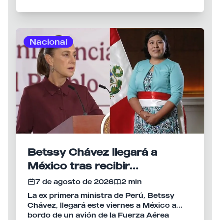
modalidad de conspiración para una
relaciones, mientras que el canciller
esta nueva etapa, viajó este viernes a
rebelión en agravio del Estado.
mexicano, Roberto Velasco, habría
Colombia para representar a Fujimori en la
dialogado personalmente con Fujimori
investidura del nuevo presidente
durante las semanas previas al anuncio.
colombiano, Abelardo de la Espriella,
Nacional
acción que la Cancillería peruana presentó
como una muestra de la voluntad de
recuperar el nivel de la relación bilateral.
Betssy Chávez llegará a
México tras recibir
salvoconducto y asilo político
7 de agosto de 2026
2 min
La ex primera ministra de Perú, Betssy
Chávez, llegará este viernes a México a
bordo de un avión de la Fuerza Aérea