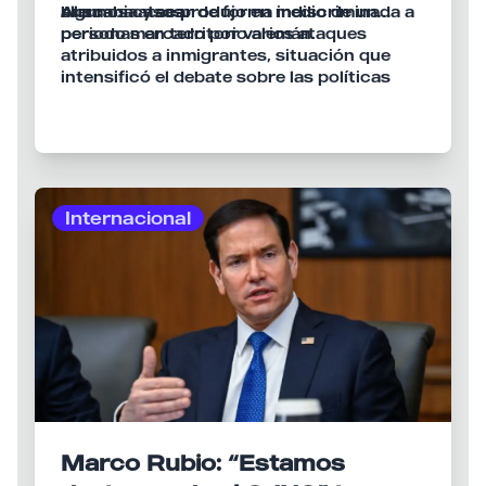
algunos casos.
buscaba atacar de forma indiscriminada a
Alemania y se produjo en medio de un
personas en territorio alemán.
periodo marcado por varios ataques
atribuidos a inmigrantes, situación que
intensificó el debate sobre las políticas
migratorias durante la campaña previa a
las elecciones federales celebradas ese
mismo año.
Internacional
Marco Rubio: “Estamos