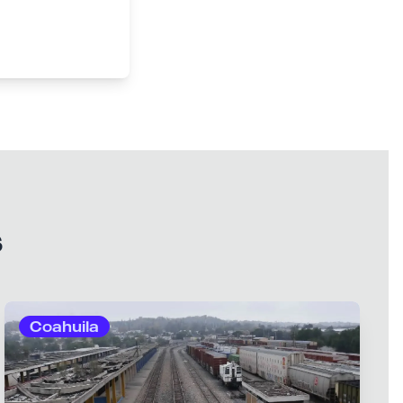
s
Coahuila