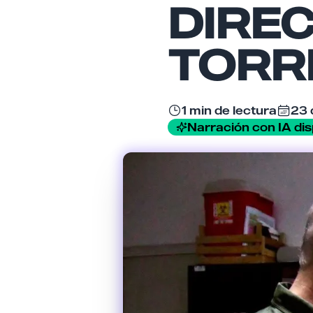
DIRE
TORR
1 min de lectura
23 
Narración con IA dis