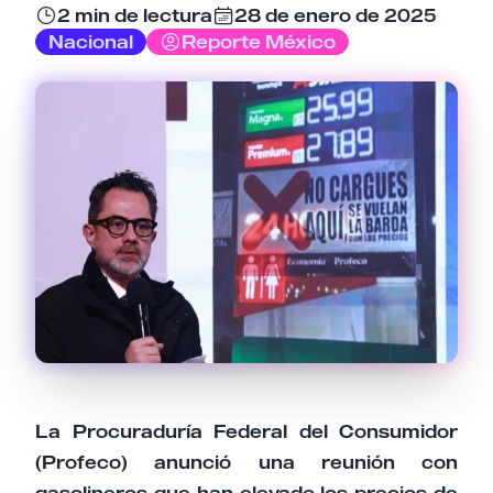
2 min de lectura
28 de enero de 2025
Email
Nacional
Reporte México
Tu comentario
Cancelar
Enviar comentario
La Procuraduría Federal del Consumidor
(Profeco) anunció una reunión con
gasolineros que han elevado los precios de