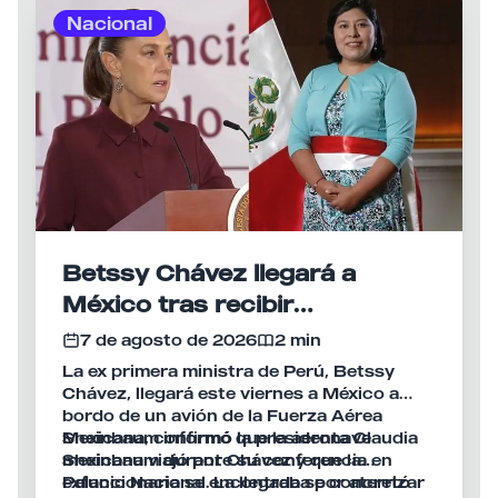
durante las semanas previas al anuncio.
colombiano, Abelardo de la Espriella,
Nacional
acción que la Cancillería peruana presentó
como una muestra de la voluntad de
recuperar el nivel de la relación bilateral.
Betssy Chávez llegará a
México tras recibir
salvoconducto y asilo político
7 de agosto de 2026
2 min
La ex primera ministra de Perú, Betssy
Chávez, llegará este viernes a México a
bordo de un avión de la Fuerza Aérea
Mexicana, confirmó la presidenta Claudia
Sheinbaum informó que la aeronave
Sheinbaum durante su conferencia en
mexicana viajó por Chávez y que la
Palacio Nacional. La llegada se concretó
exfuncionaria se encontraba por aterrizar