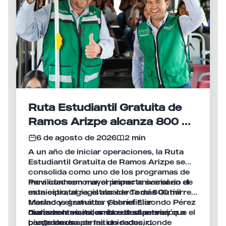
Ruta Estudiantil Gratuita de
Ramos Arizpe alcanza 800 mil
viajes en su primer año
6 de agosto de 2026
2 min
A un año de iniciar operaciones, la Ruta
Estudiantil Gratuita de Ramos Arizpe se
consolida como uno de los programas de
movilidad con mayor impacto social en el
Para conmemorar el primer aniversario de
municipio, al registrar cerca de 800 mil
esta estrategia, el alcalde Tomás Gutiérrez
traslados gratuitos y beneficiar
Merino y el senador Gabriel Elizondo Pérez
diariamente a miles de estudiantes y
realizaron un recorrido de supervisión a
Durante la visita, ambos destacaron que el
ciudadanos.
bordo de una de las unidades, donde
programa ha permitido reducir