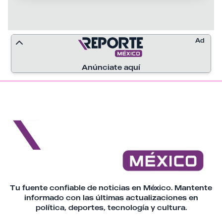
ataques.
aprehensión existentes. La Fiscalía señaló
que la captura forma parte de las acciones
para combatir la violencia vinculada con la
delincuencia organizada y avanzar en la
Ad
desarticulación de estructuras criminales
que operan en la entidad.
Anúnciate aquí
Tu fuente confiable de noticias en México. Mantente
informado con las últimas actualizaciones en
política, deportes, tecnología y cultura.