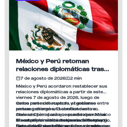
México y Perú retoman
relaciones diplomáticas tras
meses de tensión
7 de agosto de 2026
2 min
México y Perú acordaron restablecer sus
relaciones diplomáticas a partir de este
viernes 7 de agosto de 2026, luego de
varios meses de ruptura y tensiones entre
Como parte del acuerdo, el gobierno
ambos gobiernos. El conflicto estuvo
peruano otorgó un salvoconducto a
marcado por el asilo concedido por México
Chávez Chino para que pueda abandonar
a la ex primera ministra peruana Betssy
la sede diplomática mexicana. Sin embargo,
El restablecimiento de los vínculos quedó
Betzabet Chávez Chino, quien permanece
Lima aclaró que esta medida no impide que
formalizado mediante un comunicado