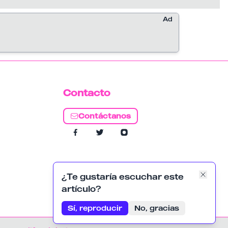
reducción significativa de sus registros.
Ad
Contacto
Contáctanos
¿Te gustaría escuchar este
artículo?
Sí, reproducir
No, gracias