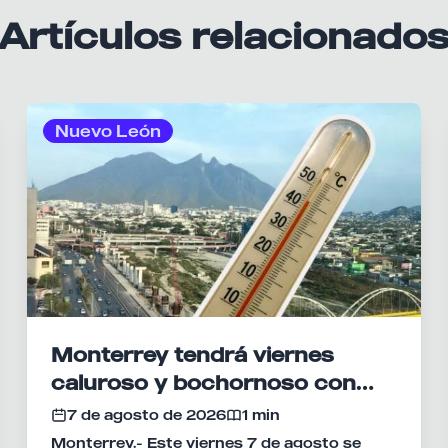
Artículos relacionado
Nuevo León
Monterrey tendrá viernes
caluroso y bochornoso con
máxima de 37°C
7 de agosto de 2026
1 min
Monterrey.- Este viernes 7 de agosto se