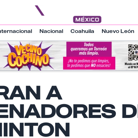
nternacional
Nacional
Coahuila
Nuevo León
Nombre
RAN A
ENADORES D
Email
INTON
Tu comentario