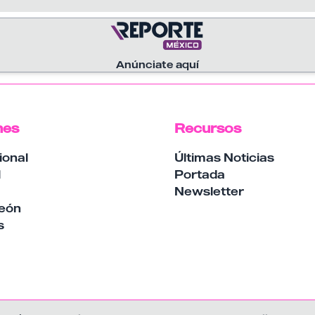
Anúnciate aquí
nes
Recursos
ional
Últimas Noticias
l
Portada
a
Newsletter
eón
s