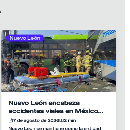
s
Nuevo León
Nuevo León encabeza
accidentes viales en México
por 16 años consecutivos
7 de agosto de 2026
2 min
Nuevo León se mantiene como la entidad