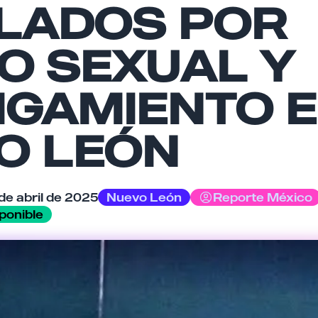
LADOS POR
O SEXUAL Y
IGAMIENTO 
Cancelar
Enviar comentario
O LEÓN
de abril de 2025
Nuevo León
Reporte México
ponible