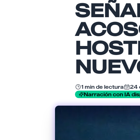
SEÑA
ACOS
HOST
NUEV
1 min de lectura
24 
Narración con IA dis