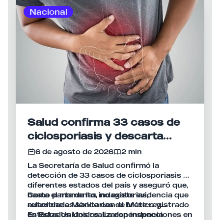
Nacional
Salud confirma 33 casos de
ciclosporiasis y descarta
vínculo con brote en Estados
6 de agosto de 2026
2 min
Unidos
La Secretaría de Salud confirmó la
detección de 33 casos de ciclosporiasis en
diferentes estados del país y aseguró que,
hasta el momento, no existe evidencia que
Como parte de las indagatorias,
relacione a México con el brote registrado
autoridades sanitarias de México y
en Estados Unidos. La dependencia
Estados Unidos realizaron inspecciones en