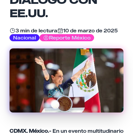
EE.UU.
Email
3 min de lectura
10 de marzo de 2025
Nacional
Reporte México
Tu comentario
Cancelar
Enviar comentario
CDMX, México.-
En un evento multitudinario