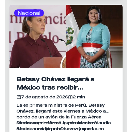
dialogado personalmente con Fujimori
investidura del nuevo presidente
durante las semanas previas al anuncio.
colombiano, Abelardo de la Espriella,
Nacional
acción que la Cancillería peruana presentó
como una muestra de la voluntad de
recuperar el nivel de la relación bilateral.
Betssy Chávez llegará a
México tras recibir
salvoconducto y asilo político
7 de agosto de 2026
2 min
La ex primera ministra de Perú, Betssy
Chávez, llegará este viernes a México a
bordo de un avión de la Fuerza Aérea
Mexicana, confirmó la presidenta Claudia
Sheinbaum informó que la aeronave
Sheinbaum durante su conferencia en
mexicana viajó por Chávez y que la