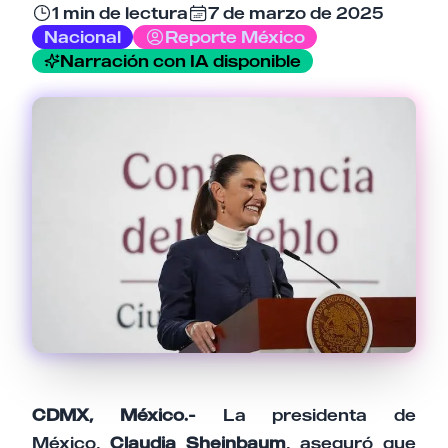
1 min de lectura
7 de marzo de 2025
Nacional
Reporte México
Narración con IA disponible
Tu comentario
Cancelar
Enviar comentario
CDMX, México.-
La presidenta de
México,
Claudia Sheinbaum
, aseguró que