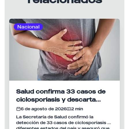
Nacional
Salud confirma 33 casos de
ciclosporiasis y descarta
vínculo con brote en Estados
6 de agosto de 2026
2 min
Unidos
La Secretaría de Salud confirmó la
detección de 33 casos de ciclosporiasis en
diferentes estados del país y aseguró que,