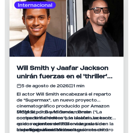
espacio a más certámenes internacionales.
global.
Internacional
Will Smith y Jaafar Jackson
unirán fuerzas en el 'thriller'
de acción 'Supermax'
5 de agosto de 2026
1 min
El actor Will Smith encabezará el reparto
de *Supermax*, un nuevo proyecto
cinematográfico producido por Amazon
MGM Studios y Miramax, donde
Dirigida por David Gordon Green (*La
compartirá créditos con Jaafar Jackson,
noche de Halloween*), la historia se centra
quien recientemente dio vida a su tío en la
en dos agentes del FBI encargados de
cinta biográfica *Michael*.
investigar un misterioso asesinato dentro
La película cuenta con un guion escrito