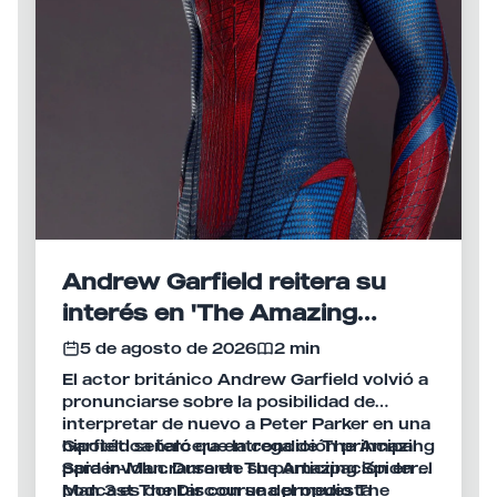
Andrew Garfield reitera su
interés en 'The Amazing
Spider-Man 3', pero fija una
5 de agosto de 2026
2 min
condición indispensable para
El actor británico Andrew Garfield volvió a
su regreso
pronunciarse sobre la posibilidad de
interpretar de nuevo a Peter Parker en una
hipotética tercera entrega de The Amazing
Garfield señaló que la condición principal
Spider-Man. Durante su participación en el
para involucrarse en The Amazing Spider-
podcast The Discourse del medio The
Man 3 es contar con una propuesta