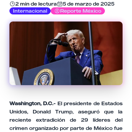
2 min de lectura
5 de marzo de 2025
Email
Internacional
Reporte México
Tu comentario
Cancelar
Enviar comentario
Washington, D.C.-
El presidente de Estados
Unidos, Donald Trump, aseguró que la
reciente extradición de 29 líderes del
crimen organizado por parte de México fue