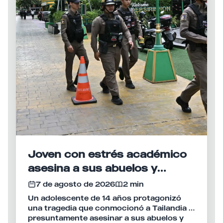
Joven con estrés académico
asesina a sus abuelos y
desata tiroteo en escuela de
7 de agosto de 2026
2 min
Tailandia
Un adolescente de 14 años protagonizó
una tragedia que conmocionó a Tailandia al
presuntamente asesinar a sus abuelos y