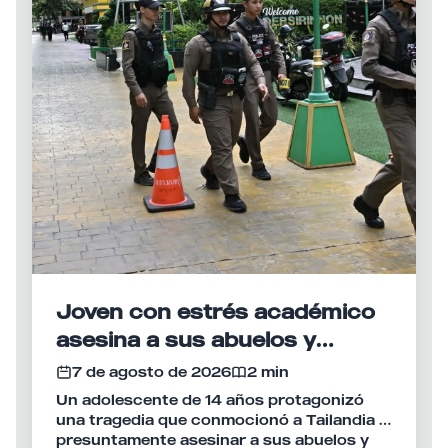
Joven con estrés académico
asesina a sus abuelos y
desata tiroteo en escuela de
7 de agosto de 2026
2 min
Tailandia
Un adolescente de 14 años protagonizó
una tragedia que conmocionó a Tailandia al
presuntamente asesinar a sus abuelos y